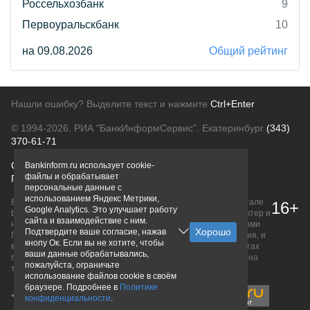
Россельхозбанк
9
Первоуральскбанк
10
на 09.08.2026
Общий рейтинг
Нашли ошибку? Выделите текст и нажмите
Ctrl+Enter
© 1994-2026.
РИА "БанкИнформСервис". Екатеринбург
(343)
370-61-71
О проекте
Политика конфиденциальности
Bankinform.ru использует cookie-
файлы и обрабатывает
Правовая информация
Для рекламодателей
персональные данные с
использованием Яндекс Метрики,
Вся информация о продуктах банков, размещенная на портале
16+
Google Analytics. Это улучшает работу
bankinform.ru, носит исключительно ознакомительный характер и
сайта и взаимодействие с ним.
не является публичной офертой, определяемой положениями
Подтвердите ваше согласие, нажав
ГК РФ. Информация не содержит точного и полного описания, и
кнопу Ок. Если вы не хотите, чтобы
может быть изменена. Конечные условия уточняйте на сайтах
ваши данные обрабатывались,
банков или при личном обращении. Исключительное право на
пожалуйста, ограничьте
товарные знаки принадлежит их правообладателям.
использование файлов cookie в своём
браузере. Подробнее в
Политике
конфиденциальности
.