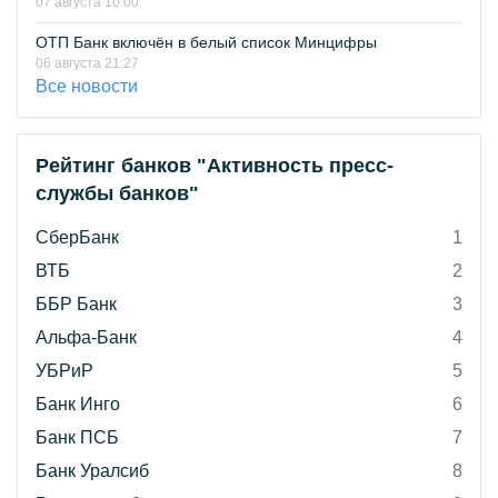
07 августа 10:00
ОТП Банк включён в белый список Минцифры
06 августа 21:27
Все новости
Рейтинг банков "Активность пресс-
службы банков"
СберБанк
1
ВТБ
2
ББР Банк
3
Альфа-Банк
4
УБРиР
5
Банк Инго
6
Банк ПСБ
7
Банк Уралсиб
8