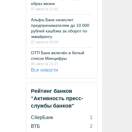
образ жизни
07 августа 11:50
Альфа-Банк начислит
предпринимателям до 10 000
рублей кэшбэка за оборот по
эквайрингу
07 августа 10:00
ОТП Банк включён в белый
список Минцифры
06 августа 21:27
Все новости
Рейтинг банков
"Активность пресс-
службы банков"
СберБанк
1
ВТБ
2