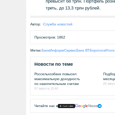
превысит 68 трлн. Портфель розн
треть, до 13,3 трлн рублей.
Автор:
Служба новостей
Просмотров: 1862
Метки:
БанкИнформСервис
Банк ВТБ
прогноз
Итоги
Новости по теме
Россельхозбанк повысил
Подбор
максимальную доходность
месяце
по накопительным счетам
05 авгу
07 августа 15:40
Читайте нас в