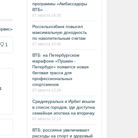
программы «Амбассадоры
ВТБ»
07 августа 16:30
Россельхозбанк повысил
рвис»
максимальную доходность
по накопительным счетам
07 августа 15:40
1
ВТБ: на Петербургском
марафоне «Пушкин -
Петербург» появится новая
беговая трасса для
профессиональных
спортсменов
4
07 августа 12:28
Среднеуральск и Ирбит вошли
в список городов, где доступна
семейная ипотека на вторичку
07 августа 12:13
ВТБ: россияне увеличивают
расходы на спорт и здоровый