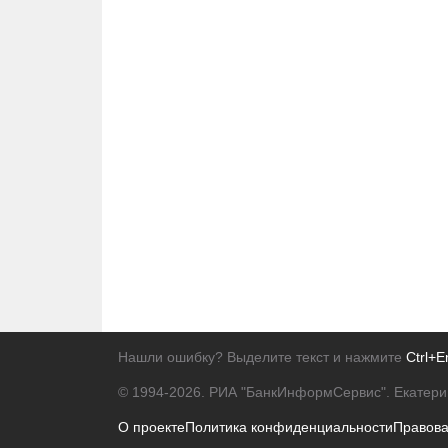
Нашли ошибку? Выделите текст и нажмите
Ctrl+E
© 1994-2026.
РИА "БанкИнформСервис". Екатери
О проекте
Политика конфиденциальности
Правов