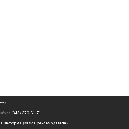
nter
нбург
(343) 370-61-71
ая информация
Для рекламодателей