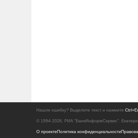
Нашли ошибку? Выделите текст и нажмите
Ctrl+E
© 1994-2026.
РИА "БанкИнформСервис". Екатери
О проекте
Политика конфиденциальности
Правов