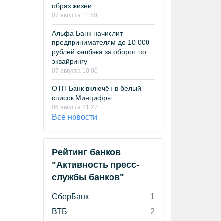
образ жизни
07 августа 11:50
Альфа-Банк начислит
предпринимателям до 10 000
рублей кэшбэка за оборот по
эквайрингу
07 августа 10:00
ОТП Банк включён в белый
список Минцифры
06 августа 21:27
Все новости
Рейтинг банков
"Активность пресс-
службы банков"
СберБанк
1
ВТБ
2