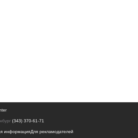
nter
нбург
(343) 370-61-71
ая информация
Для рекламодателей