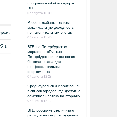
программы «Амбассадоры
ВТБ»
07 августа 16:30
Россельхозбанк повысил
максимальную доходность
по накопительным счетам
рвис»
07 августа 15:40
1
ВТБ: на Петербургском
марафоне «Пушкин -
Петербург» появится новая
беговая трасса для
профессиональных
спортсменов
07 августа 12:28
Среднеуральск и Ирбит вошли
в список городов, где доступна
семейная ипотека на вторичку
07 августа 12:13
ВТБ: россияне увеличивают
расходы на спорт и здоровый