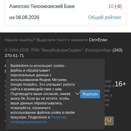
Азиатско-Тихоокеанский Банк
10
(-6)
на 06.08.2026
Общий рейтинг
Нашли ошибку? Выделите текст и нажмите
Ctrl+Enter
© 1994-2026.
РИА "БанкИнформСервис". Екатеринбург
(343)
370-61-71
О проекте
Политика конфиденциальности
Bankinform.ru использует cookie-
файлы и обрабатывает
Правовая информация
Для рекламодателей
персональные данные с
использованием Яндекс Метрики,
Вся информация о продуктах банков, размещенная на портале
16+
Google Analytics. Это улучшает работу
bankinform.ru, носит исключительно ознакомительный характер и
сайта и взаимодействие с ним.
не является публичной офертой, определяемой положениями
Подтвердите ваше согласие, нажав
ГК РФ. Информация не содержит точного и полного описания, и
кнопу Ок. Если вы не хотите, чтобы
может быть изменена. Конечные условия уточняйте на сайтах
ваши данные обрабатывались,
банков или при личном обращении. Исключительное право на
пожалуйста, ограничьте
товарные знаки принадлежит их правообладателям.
использование файлов cookie в своём
браузере. Подробнее в
Политике
конфиденциальности
.