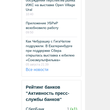
обсуждении перспектив рынка
ИЖС на выставке Open Village
Ural
10:40
Приложение УБРиР
возобновило работу
09:50
Как Чебурашку с ГигаЧатом
подружили. В Екатеринбурге
при поддержке Сбера
открылась выставка к юбилею
«Союзмультфильма»
05 августа 21:39
Все новости
Рейтинг банков
"Активность пресс-
службы банков"
СберБанк
1
(+1)