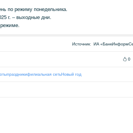
день по режиму понедельника.
025 г. – выходные дни.
 режиме.
Источник:
ИА «БанкИнформСе
0
оты
праздники
филиальная сеть
Новый год