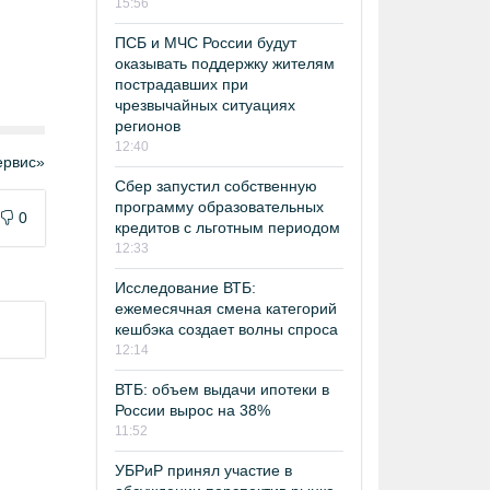
15:56
ПСБ и МЧС России будут
оказывать поддержку жителям
пострадавших при
чрезвычайных ситуациях
регионов
12:40
рвис»
Сбер запустил собственную
программу образовательных
0
кредитов с льготным периодом
12:33
Исследование ВТБ:
ежемесячная смена категорий
кешбэка создает волны спроса
12:14
ВТБ: объем выдачи ипотеки в
России вырос на 38%
11:52
УБРиР принял участие в