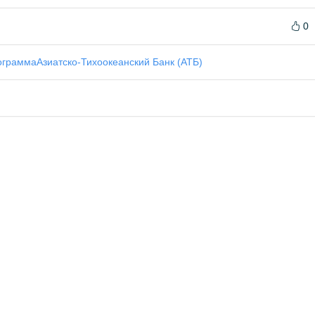
0
ограмма
Азиатско-Тихоокеанский Банк (АТБ)