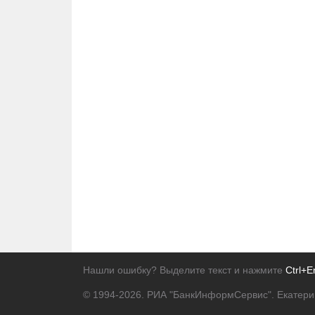
Нашли ошибку? Выделите текст и нажмите
Ctrl+E
© 1994-2026.
РИА "БанкИнформСервис". Екатери