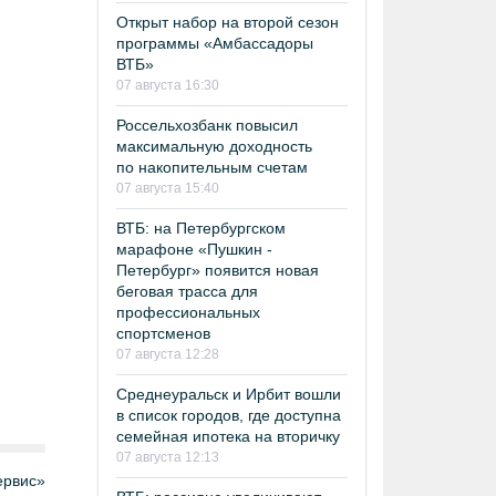
Открыт набор на второй сезон
программы «Амбассадоры
ВТБ»
07 августа 16:30
Россельхозбанк повысил
максимальную доходность
по накопительным счетам
07 августа 15:40
ВТБ: на Петербургском
марафоне «Пушкин -
Петербург» появится новая
беговая трасса для
профессиональных
спортсменов
07 августа 12:28
Среднеуральск и Ирбит вошли
в список городов, где доступна
семейная ипотека на вторичку
07 августа 12:13
рвис»