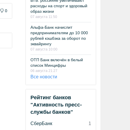
ВТБ: россияне увеличивают
расходы на спорт и здоровый
0
образ жизни
07 августа 11:50
Альфа-Банк начислит
предпринимателям до 10 000
рублей кэшбэка за оборот по
эквайрингу
07 августа 10:00
ОТП Банк включён в белый
список Минцифры
06 августа 21:27
Все новости
Рейтинг банков
"Активность пресс-
службы банков"
СберБанк
1