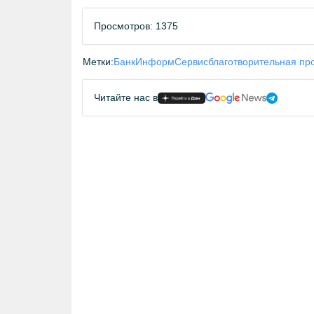
Просмотров: 1375
Метки:
БанкИнформСервис
благотворительная пр
Читайте нас в