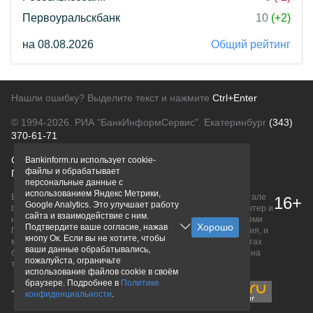
Первоуральскбанк
10
(+2)
на 08.08.2026
Общий рейтинг
Нашли ошибку? Выделите текст и нажмите
Ctrl+Enter
© 1994-2026.
РИА "БанкИнформСервис". Екатеринбург
(343)
370-61-71
О проекте
Политика конфиденциальности
Bankinform.ru использует cookie-
файлы и обрабатывает
Правовая информация
Для рекламодателей
персональные данные с
использованием Яндекс Метрики,
Вся информация о продуктах банков, размещенная на портале
16+
Google Analytics. Это улучшает работу
bankinform.ru, носит исключительно ознакомительный характер и
сайта и взаимодействие с ним.
не является публичной офертой, определяемой положениями
Подтвердите ваше согласие, нажав
ГК РФ. Информация не содержит точного и полного описания, и
кнопу Ок. Если вы не хотите, чтобы
может быть изменена. Конечные условия уточняйте на сайтах
ваши данные обрабатывались,
банков или при личном обращении. Исключительное право на
пожалуйста, ограничьте
товарные знаки принадлежит их правообладателям.
использование файлов cookie в своём
браузере. Подробнее в
Политике
конфиденциальности
.