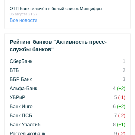
ОТП Банк включён в белый список Минцифры
06 августа 21:27
Все новости
Рейтинг банков "Активность пресс-
службы банков"
СберБанк
1
ВТБ
2
ББР Банк
3
Альфа-Банк
4
(+2)
УБРиР
5
(-1)
Банк Инго
6
(+2)
Банк ПСБ
7
(-2)
Банк Уралсиб
8
(+1)
Россельхозбанк
9
(-2)