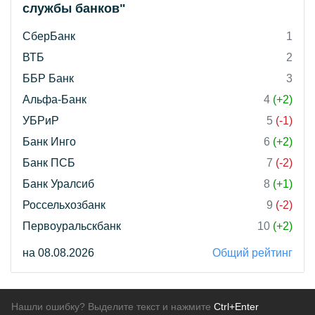
службы банков"
СберБанк
1
ВТБ
2
ББР Банк
3
Альфа-Банк
4
(+2)
УБРиР
5
(-1)
Банк Инго
6
(+2)
Банк ПСБ
7
(-2)
Банк Уралсиб
8
(+1)
Россельхозбанк
9
(-2)
Первоуральскбанк
10
(+2)
на 08.08.2026
Общий рейтинг
Нашли ошибку? Выделите текст и нажмите
Ctrl+Enter