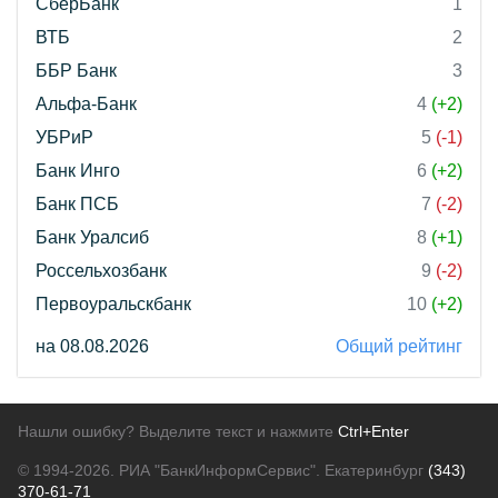
СберБанк
1
ВТБ
2
ББР Банк
3
Альфа-Банк
4
(+2)
УБРиР
5
(-1)
Банк Инго
6
(+2)
Банк ПСБ
7
(-2)
Банк Уралсиб
8
(+1)
Россельхозбанк
9
(-2)
Первоуральскбанк
10
(+2)
на 08.08.2026
Общий рейтинг
Нашли ошибку? Выделите текст и нажмите
Ctrl+Enter
© 1994-2026.
РИА "БанкИнформСервис". Екатеринбург
(343)
370-61-71