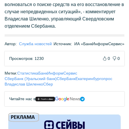
волноваться о поиске средств на его восстановление в
случае непредвиденных ситуаций», - комментирует
Владислав Шиленко, управляющий Свердловским
отделением Сбербанка.
Автор:
Служба новостей
Источник:
ИА «БанкИнформСервис»
Просмотров: 1230
0
0
Метки:
Статистика
БанкИнформСервис
СберБанк (Уральский банк)
СберБанк
Екатеринбург
опрос
Владислав Шиленко
Сбер
Читайте нас в