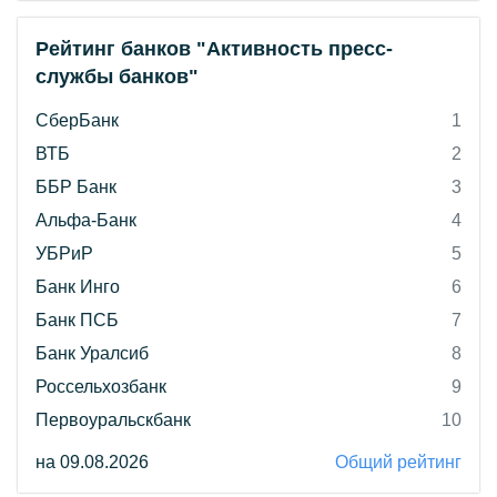
Рейтинг банков "Активность пресс-
службы банков"
СберБанк
1
ВТБ
2
ББР Банк
3
Альфа-Банк
4
УБРиР
5
Банк Инго
6
Банк ПСБ
7
Банк Уралсиб
8
Россельхозбанк
9
Первоуральскбанк
10
на 09.08.2026
Общий рейтинг