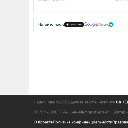
Читайте нас в
Нашли ошибку? Выделите текст и нажмите
Ctrl+E
© 1994-2026.
РИА "БанкИнформСервис". Екатери
О проекте
Политика конфиденциальности
Правов