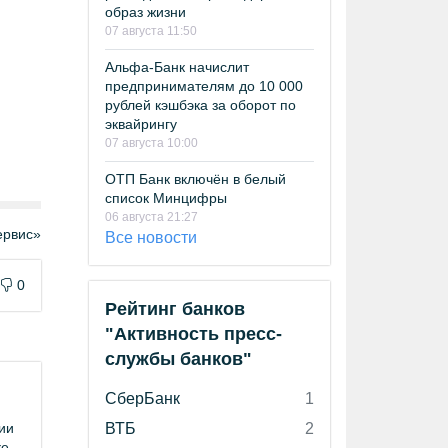
образ жизни
07 августа 11:50
Альфа-Банк начислит
предпринимателям до 10 000
рублей кэшбэка за оборот по
эквайрингу
07 августа 10:00
ОТП Банк включён в белый
список Минцифры
06 августа 21:27
рвис»
Все новости
0
Рейтинг банков
"Активность пресс-
службы банков"
СберБанк
1
ВТБ
2
ии
ке