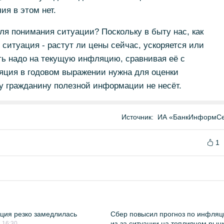
ия в этом нет.
ля понимания ситуации? Поскольку в быту нас, как
 ситуация - растут ли цены сейчас, ускоряется или
еть надо на текущую инфляцию, сравнивая её с
ция в годовом выражении нужна для оценки
у гражданину полезной информации не несёт.
Источник:
ИА «БанкИнформСе
1
ия резко замедлилась
Сбер повысил прогноз по инфляц
из-за ситуации на топливном рын
 16:30