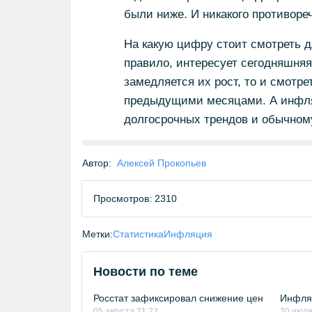
были ниже. И никакого противореч
На какую цифру стоит смотреть д
правило, интересует сегодняшняя
замедляется их рост, то и смотр
предыдущими месяцами. А инфля
долгосрочных трендов и обычном
Автор:
Алексей Прокопьев
Просмотров: 2310
Метки:
Статистика
Инфляция
Новости по теме
Росстат зафиксировал снижение цен
Инфляц
05 августа 21:22
30 июля