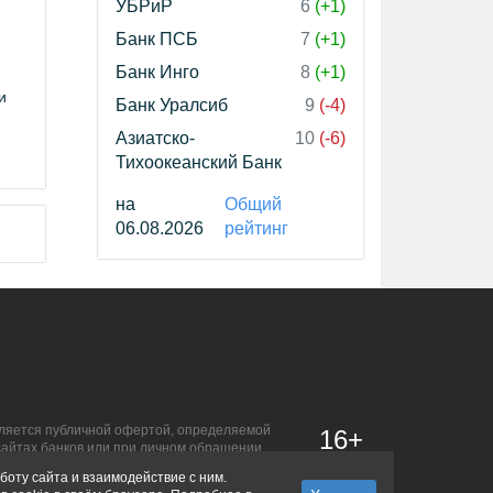
УБРиР
6
(+1)
Банк ПСБ
7
(+1)
Банк Инго
8
(+1)
и
Банк Уралсиб
9
(-4)
Азиатско-
10
(-6)
Тихоокеанский Банк
на
Общий
06.08.2026
рейтинг
является публичной офертой, определяемой
16+
сайтах банков или при личном обращении.
боту сайта и взаимодействие с ним.