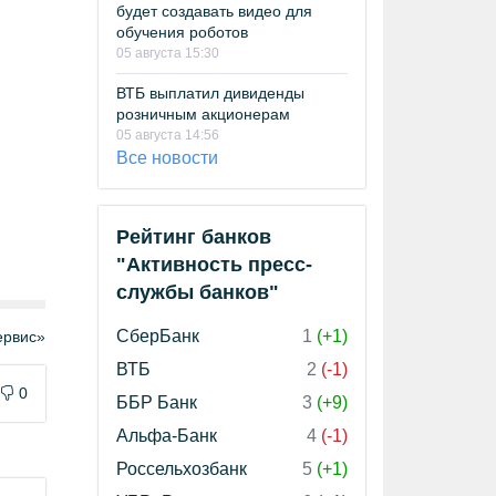
будет создавать видео для
обучения роботов
05 августа 15:30
ВТБ выплатил дивиденды
розничным акционерам
05 августа 14:56
Все новости
Рейтинг банков
"Активность пресс-
службы банков"
СберБанк
1
(+1)
рвис»
ВТБ
2
(-1)
0
ББР Банк
3
(+9)
Альфа-Банк
4
(-1)
Россельхозбанк
5
(+1)