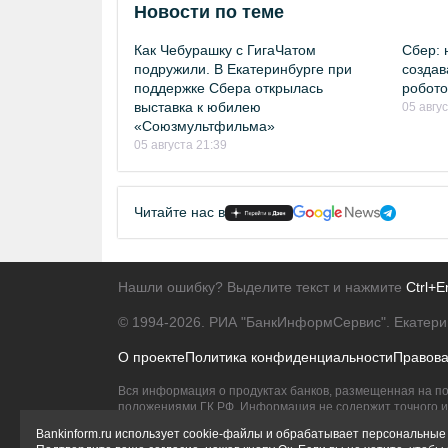
Новости по теме
Как Чебурашку с ГигаЧатом
Сбер: 
подружили. В Екатеринбурге при
создав
поддержке Сбера открылась
робото
выставка к юбилею
05 авгу
«Союзмультфильма»
05 августа 21:39
Читайте нас в
Нашли ошибку? Выделите текст и нажмите
Ctrl+E
© 1994-2026.
РИА "БанкИнформСервис". Екатери
О проекте
Политика конфиденциальности
Правов
Вся информация о продуктах банков, размещенная на по
положениями ГК РФ. Информация не содержит точного и 
Исключительное право на товарные знаки принадлежит 
Bankinform.ru использует cookie-файлы и обрабатывает персональные 