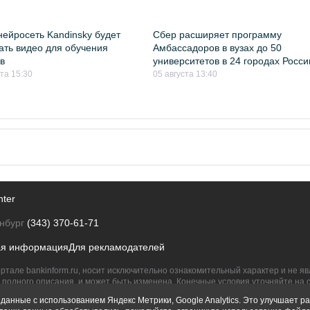
нейросеть Kandinsky будет
Сбер расширяет программу
ать видео для обучения
Амбассадоров в вузах до 50
в
университетов в 24 городах Росси
ста 15:30
05 августа 13:40
nter
нбург
(343) 370-61-71
ая информация
Для рекламодателей
ртале bankinform.ru, носит исключительно ознакомительный характер и не 
полного описания, и может быть изменена. Конечные условия уточняйте на 
их правообладателям.
данные с использованием Яндекс Метрики, Google Analytics. Это улучшает ра