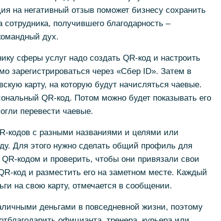
ия на негативный отзыв поможет бизнесу сохранить
а сотрудника, получившего благодарность –
командный дух.
ику сферы услуг надо создать QR-код и настроить
о зарегистрироваться через «Сбер ID». Затем в
вскую карту, на которую будут начисляться чаевые.
ональный QR-код. Потом можно будет показывать его
могли перевести чаевые.
QR-кодов с разными названиями и целями или
ду. Для этого нужно сделать общий профиль для
 QR-кодом и проверить, чтобы они привязали свои
QR-код и разместить его на заметном месте. Каждый
ьги на свою карту, отмечается в сообщении.
личными деньгами в повседневной жизни, поэтому
тблагодарить официанта, тренера, курьера или