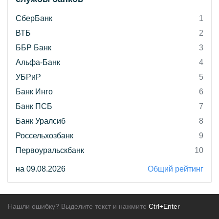
СберБанк
1
ВТБ
2
ББР Банк
3
Альфа-Банк
4
УБРиР
5
Банк Инго
6
Банк ПСБ
7
Банк Уралсиб
8
Россельхозбанк
9
Первоуральскбанк
10
на 09.08.2026
Общий рейтинг
Нашли ошибку? Выделите текст и нажмите
Ctrl+Enter