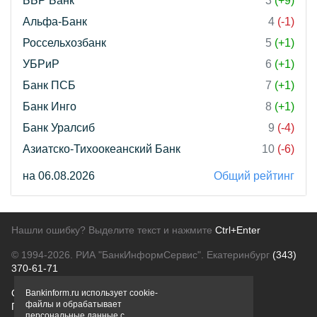
ББР Банк
3
(+9)
Альфа-Банк
4
(-1)
Россельхозбанк
5
(+1)
УБРиР
6
(+1)
Банк ПСБ
7
(+1)
Банк Инго
8
(+1)
Банк Уралсиб
9
(-4)
Азиатско-Тихоокеанский Банк
10
(-6)
на 06.08.2026
Общий рейтинг
Нашли ошибку? Выделите текст и нажмите
Ctrl+Enter
© 1994-2026.
РИА "БанкИнформСервис". Екатеринбург
(343)
370-61-71
О проекте
Политика конфиденциальности
Bankinform.ru использует cookie-
файлы и обрабатывает
Правовая информация
Для рекламодателей
персональные данные с