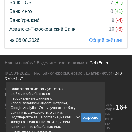
Банк ПСБ
7
(+1)
Банк Инго
8
(+1)
Банк Уралсиб
9
(-4)
Азиатско-Тихоокеанский Банк
10
(-6)
на 06.08.2026
Общий рейтинг
Нашли ошибку? Выделите текст и нажмите
Ctrl+Enter
© 1994-2026.
РИА "БанкИнформСервис". Екатеринбург
(343)
370-61-71
О проекте
Политика конфиденциальности
Bankinform.ru использует cookie-
файлы и обрабатывает
Правовая информация
Для рекламодателей
персональные данные с
использованием Яндекс Метрики,
Вся информация о продуктах банков, размещенная на портале
16+
Google Analytics. Это улучшает работу
bankinform.ru, носит исключительно ознакомительный характер и
сайта и взаимодействие с ним.
не является публичной офертой, определяемой положениями
Подтвердите ваше согласие, нажав
ГК РФ. Информация не содержит точного и полного описания, и
кнопу Ок. Если вы не хотите, чтобы
может быть изменена. Конечные условия уточняйте на сайтах
ваши данные обрабатывались,
банков или при личном обращении. Исключительное право на
пожалуйста, ограничьте