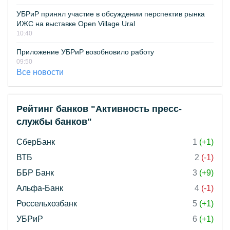
УБРиР принял участие в обсуждении перспектив рынка
ИЖС на выставке Open Village Ural
10:40
Приложение УБРиР возобновило работу
09:50
Все новости
Рейтинг банков "Активность пресс-
службы банков"
СберБанк
1
(+1)
ВТБ
2
(-1)
ББР Банк
3
(+9)
Альфа-Банк
4
(-1)
Россельхозбанк
5
(+1)
УБРиР
6
(+1)