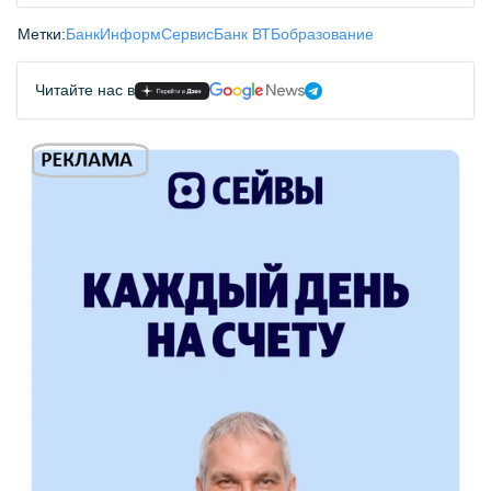
Метки:
БанкИнформСервис
Банк ВТБ
образование
Читайте нас в