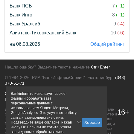
Банк ПСБ
7
(+1)
Банк Инго
8
(+1)
Банк Уралсиб
9
(-4)
Азиатско-Тихоокеанский Банк
10
(-6)
на 06.08.2026
Общий рейтинг
Нашли ошибку? Выделите текст и нажмите
Ctrl+Enter
© 1994-2026.
РИА "БанкИнформСервис". Екатеринбург
(343)
370-61-71
О проекте
Политика конфиденциальности
Bankinform.ru использует cookie-
файлы и обрабатывает
Правовая информация
Для рекламодателей
персональные данные с
использованием Яндекс Метрики,
Вся информация о продуктах банков, размещенная на портале
16+
Google Analytics. Это улучшает работу
bankinform.ru, носит исключительно ознакомительный характер и
сайта и взаимодействие с ним.
не является публичной офертой, определяемой положениями
Подтвердите ваше согласие, нажав
ГК РФ. Информация не содержит точного и полного описания, и
кнопу Ок. Если вы не хотите, чтобы
может быть изменена. Конечные условия уточняйте на сайтах
ваши данные обрабатывались,
банков или при личном обращении. Исключительное право на