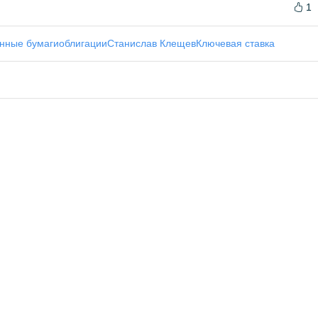
1
нные бумаги
облигации
Станислав Клещев
Ключевая ставка