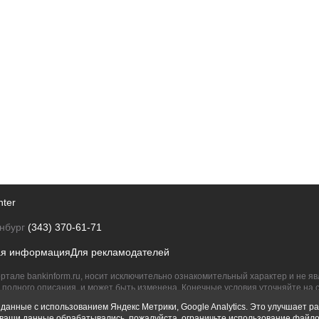
nter
нбург
(343) 370-61-71
ая информация
Для рекламодателей
ртале bankinform.ru, носит исключительно ознакомительный характер и не 
полного описания, и может быть изменена. Конечные условия уточняйте на 
их правообладателям.
данные с использованием Яндекс Метрики, Google Analytics. Это улучшает ра
ы ваши данные обрабатывались, пожалуйста, ограничьте использование файло