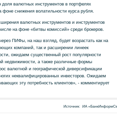
о доля валютных инструментов в портфелях
а фоне снижения волатильности курса рубля.
сширения валютных инструментов и инструментов
числе на фоне «битвы комиссий» среди брокеров.
ерез ПИФы, на наш взгляд, будет возрастать как на
ющих компаний, так и расширении линеек
ности, ожидаем существенный рост популярности
ой недвижимости, а также различные формы
рос валютной и географической диверсификации
ногих неквалифицированных инвесторов. Ожидаем
ывающих эту потребность клиентов», - комментирует
Источник:
ИА «БанкИнформСе