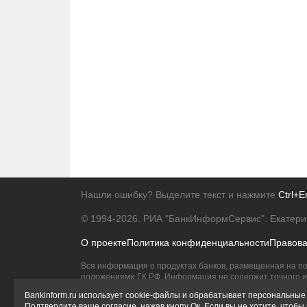
Нашли ошибку? Выделите текст и нажмите
Ctrl+E
© 1994-2026.
РИА "БанкИнформСервис". Екатери
О проекте
Политика конфиденциальности
Правов
Вся информация о продуктах банков, размещенная на по
положениями ГК РФ. Информация не содержит точного и 
Исключительное право на товарные знаки принадлежит 
Bankinform.ru использует cookie-файлы и обрабатывает персональные 
Подтвердите ваше согласие, нажав кнопу Ок. Если вы не хотите, чтоб