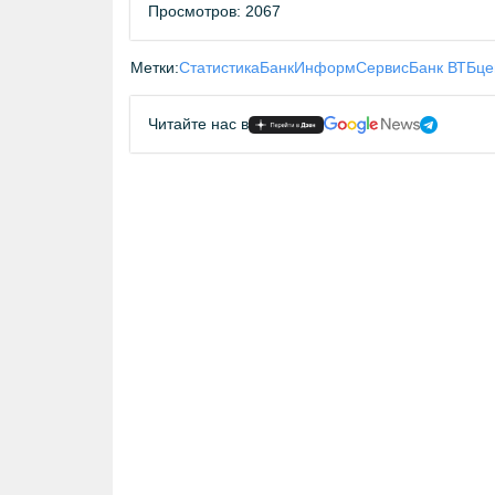
Просмотров: 2067
Метки:
Статистика
БанкИнформСервис
Банк ВТБ
це
Читайте нас в