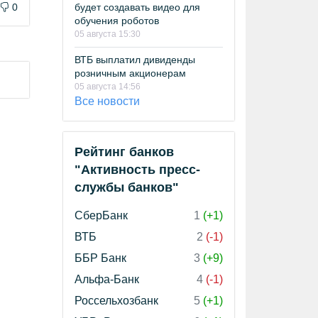
будет создавать видео для
0
обучения роботов
05 августа 15:30
ВТБ выплатил дивиденды
розничным акционерам
05 августа 14:56
Все новости
Рейтинг банков
"Активность пресс-
службы банков"
СберБанк
1
(+1)
ВТБ
2
(-1)
ББР Банк
3
(+9)
Альфа-Банк
4
(-1)
Россельхозбанк
5
(+1)