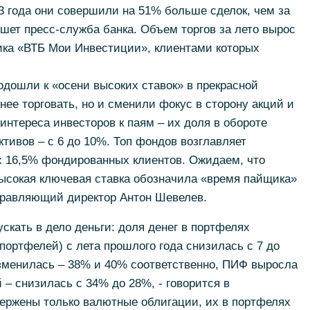
 года они совершили на 51% больше сделок, чем за
ишет пресс-служба банка. Объем торгов за лето вырос
ика «ВТБ Мои Инвестиции», клиентами которых
дошли к «осени высоких ставок» в прекрасной
нее торговать, но и сменили фокус в сторону акций и
интереса инвесторов к паям – их доля в обороте
ктивов – с 6 до 10%. Топ фондов возглавляет
ах 16,5% фондированных клиентов. Ожидаем, что
высокая ключевая ставка обозначила «время пайщика»
управляющий директор Антон Шевелев.
скать в дело деньги: доля денег в портфелях
портфелей) с лета прошлого года снизилась с 7 до
изменилась – 38% и 40% соответственно, ПИФ выросла
 – снизилась с 34% до 28%, - говорится в
вержены только валютные облигации, их в портфелях