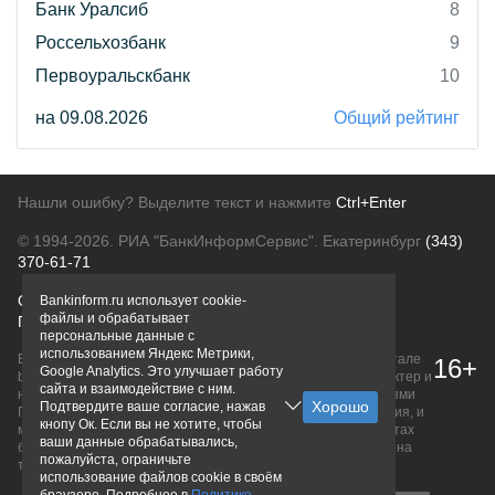
Банк Уралсиб
8
Россельхозбанк
9
Первоуральскбанк
10
на 09.08.2026
Общий рейтинг
Нашли ошибку? Выделите текст и нажмите
Ctrl+Enter
© 1994-2026.
РИА "БанкИнформСервис". Екатеринбург
(343)
370-61-71
О проекте
Политика конфиденциальности
Bankinform.ru использует cookie-
файлы и обрабатывает
Правовая информация
Для рекламодателей
персональные данные с
использованием Яндекс Метрики,
Вся информация о продуктах банков, размещенная на портале
16+
Google Analytics. Это улучшает работу
bankinform.ru, носит исключительно ознакомительный характер и
сайта и взаимодействие с ним.
не является публичной офертой, определяемой положениями
Подтвердите ваше согласие, нажав
ГК РФ. Информация не содержит точного и полного описания, и
кнопу Ок. Если вы не хотите, чтобы
может быть изменена. Конечные условия уточняйте на сайтах
ваши данные обрабатывались,
банков или при личном обращении. Исключительное право на
пожалуйста, ограничьте
товарные знаки принадлежит их правообладателям.
использование файлов cookie в своём