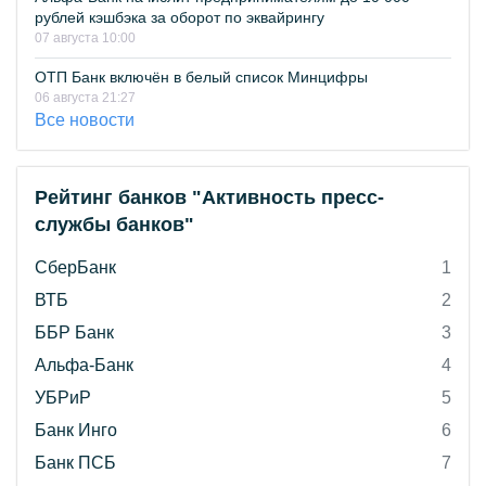
рублей кэшбэка за оборот по эквайрингу
07 августа 10:00
ОТП Банк включён в белый список Минцифры
06 августа 21:27
Все новости
Рейтинг банков "Активность пресс-
службы банков"
СберБанк
1
ВТБ
2
ББР Банк
3
Альфа-Банк
4
УБРиР
5
Банк Инго
6
Банк ПСБ
7