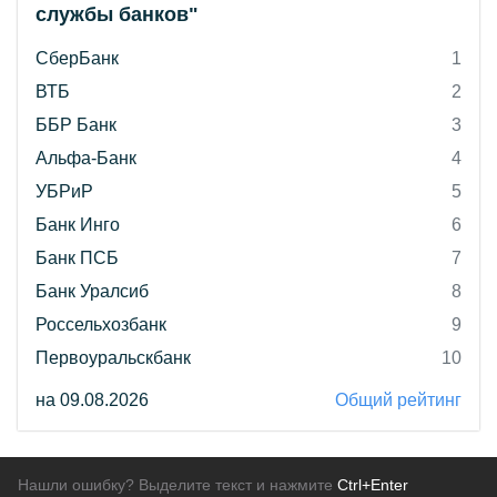
службы банков"
СберБанк
1
ВТБ
2
ББР Банк
3
Альфа-Банк
4
УБРиР
5
Банк Инго
6
Банк ПСБ
7
Банк Уралсиб
8
Россельхозбанк
9
Первоуральскбанк
10
на 09.08.2026
Общий рейтинг
Нашли ошибку? Выделите текст и нажмите
Ctrl+Enter