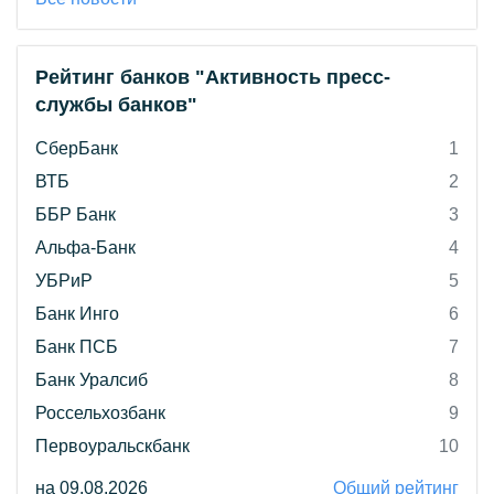
Рейтинг банков "Активность пресс-
службы банков"
СберБанк
1
ВТБ
2
ББР Банк
3
Альфа-Банк
4
УБРиР
5
Банк Инго
6
Банк ПСБ
7
Банк Уралсиб
8
Россельхозбанк
9
Первоуральскбанк
10
на 09.08.2026
Общий рейтинг