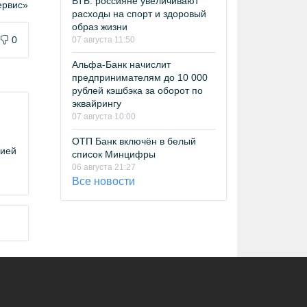
ВТБ: россияне увеличивают
рвис»
расходы на спорт и здоровый
образ жизни
0
07 августа 11:50
Альфа-Банк начислит
предпринимателям до 10 000
рублей кэшбэка за оборот по
эквайрингу
07 августа 10:00
ОТП Банк включён в белый
цией
список Минцифры
06 августа 21:27
Все новости