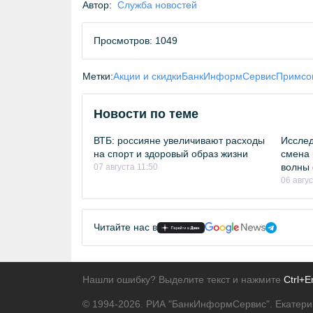
Автор:
Служба новостей
Просмотров: 1049
Метки:
Акции и скидки
БанкИнформСервис
Примсо
Новости по теме
ВТБ: россияне увеличивают расходы
Исслед
на спорт и здоровый образ жизни
смена 
волны 
07 августа 11:50
06 авгу
Читайте нас в
Нашли ошибку? Выделите текст и нажмите
Ctrl+E
© 1994-2026.
РИА "БанкИнформСервис". Екатери