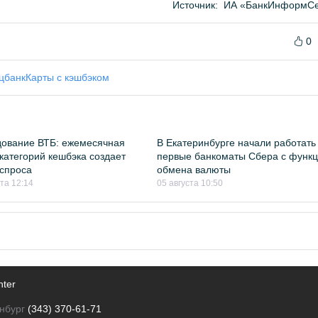
Источник:
ИА «БанкИнформСе
0
цбанк
Карты с кэшбэком
ование ВТБ: ежемесячная
В Екатеринбурге начали работать
категорий кешбэка создает
первые банкоматы Сбера с функ
спроса
обмена валюты
ста 12:14
05 августа 10:50
nter
нбург
(343) 370-61-71