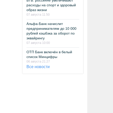
ВТБ: россияне увеличивают
расходы на спорт и здоровый
образ жизни
07 августа 11:50
Альфа-Банк начислит
предпринимателям до 10 000
рублей кэшбэка за оборот по
эквайрингу
07 августа 10:00
ОТП Банк включён в белый
список Минцифры
06 августа 21:27
Все новости