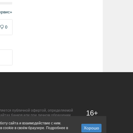
рвис»
0
является публичной офертой, определяемой
16+
сайтах банков или при личном обращении.
боту сайта и взаимодействие с ним.
в cookie в своём браузере. Подробнее в