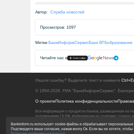
Автор:
Служба новостей
Просмотров: 1097
Метки:
БанкИнформСервис
Банк ВТБ
образование
Читайте нас в
Нашли ошибку? Выделите текст и нажмите
Ctrl+E
© 1994-2026.
РИА "БанкИнформСервис". Екатери
О проекте
Политика конфиденциальности
Правов
Вся информация о продуктах банков, размещенная на по
положениями ГК РФ. Информация не содержит точного и 
Исключительное право на товарные знаки принадлежит 
Bankinform.ru использует cookie-файлы и обрабатывает персональные 
Подтвердите ваше согласие, нажав кнопу Ок. Если вы не хотите, чтоб
Политике конфиденциальности
.