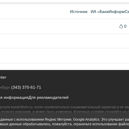
Источник:
ИА «БанкИнформСе
0
nter
нбург
(343) 370-61-71
ая информация
Для рекламодателей
ртале bankinform.ru, носит исключительно ознакомительный характер и не 
полного описания, и может быть изменена. Конечные условия уточняйте на 
их правообладателям.
данные с использованием Яндекс Метрики, Google Analytics. Это улучшает ра
ы ваши данные обрабатывались, пожалуйста, ограничьте использование файло