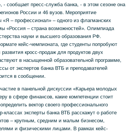
 - сообщает пресс-служба банка, - в этом сезоне она
регионов России и 46 вузов. Мероприятие
ы «Я – профессионал» – одного из флагманских
мы «Россия – страна возможностей». Олимпиада
стерства науки и высшего образования РФ.
формате кейс-чемпионата, где студенты попробуют
и развития кросс-продаж для продуктов двух
частвуют в насыщенной образовательной программе,
сы от экспертов банка ВТБ и преподавателей
орится в сообщении.
участие в панельной дискуссии «Карьера молодых
ьеру в сфере финансов, какие компетенции стоит
 определить вектор своего профессионального
р-классах эксперты банка ВТБ расскажут о работе
нтов – крупным, средним и малым бизнесом,
лями и физическими лицами. В рамках кейс-