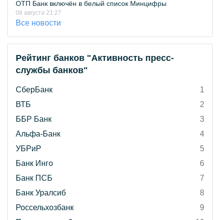
ОТП Банк включён в белый список Минцифры
06 августа 21:27
Все новости
Рейтинг банков "Активность пресс-
службы банков"
СберБанк
1
ВТБ
2
ББР Банк
3
Альфа-Банк
4
УБРиР
5
Банк Инго
6
Банк ПСБ
7
Банк Уралсиб
8
Россельхозбанк
9