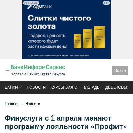
РЕКЛАМА
Войти
Портал о банках Екатеринбурга
БАНКИ
НОВОСТИ
КУРСЫ ВАЛЮТ
ВКЛАДЫ
ДЕБЕТОВЫЕ 
Главная
Новости
Финуслуги с 1 апреля меняют
программу лояльности «Профит»