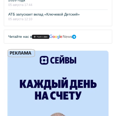
2026 года
05 августа 17:44
АТБ запускает вклад «Ключевой Детский»
05 августа 12:10
Читайте нас в