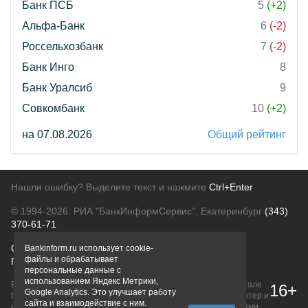
Банк ПСБ
5
(+2)
Альфа-Банк
6
(-2)
Россельхозбанк
7
(-2)
Банк Инго
8
Банк Уралсиб
9
Совкомбанк
10
(+2)
на 07.08.2026
Общий рейтинг
Нашли ошибку? Выделите текст и нажмите
Ctrl+Enter
© 1994-2026.
РИА "БанкИнформСервис". Екатеринбург
(343)
370-61-71
О проекте
Политика конфиденциальности
Bankinform.ru использует cookie-
файлы и обрабатывает
Правовая информация
Для рекламодателей
персональные данные с
использованием Яндекс Метрики,
Вся информация о продуктах банков, размещенная на портале
16+
Google Analytics. Это улучшает работу
bankinform.ru, носит исключительно ознакомительный характер и
сайта и взаимодействие с ним.
не является публичной офертой, определяемой положениями