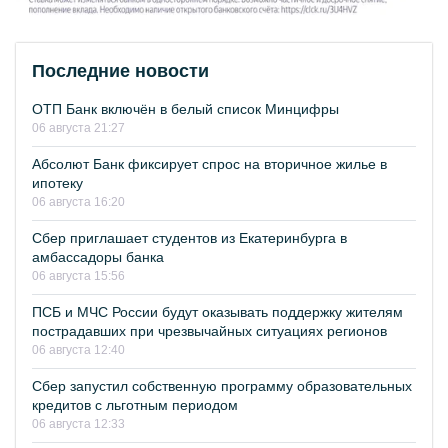
Последние новости
ОТП Банк включён в белый список Минцифры
06 августа 21:27
Абсолют Банк фиксирует спрос на вторичное жилье в
ипотеку
06 августа 16:20
Сбер приглашает студентов из Екатеринбурга в
амбассадоры банка
06 августа 15:56
ПСБ и МЧС России будут оказывать поддержку жителям
пострадавших при чрезвычайных ситуациях регионов
06 августа 12:40
Сбер запустил собственную программу образовательных
кредитов с льготным периодом
06 августа 12:33