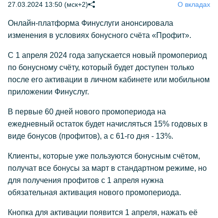
27.03.2024 13:50 (мск+2)
О вкладах
Онлайн-платформа Финуслуги анонсировала
изменения в условиях бонусного счёта «Профит».
С 1 апреля 2024 года запускается новый промопериод
по бонусному счёту, который будет доступен только
после его активации в личном кабинете или мобильном
приложении Финуслуг.
В первые 60 дней нового промопериода на
ежедневный остаток будет начисляться 15% годовых в
виде бонусов (профитов), а с 61-го дня - 13%.
Клиенты, которые уже пользуются бонусным счётом,
получат все бонусы за март в стандартном режиме, но
для получения профитов с 1 апреля нужна
обязательная активация нового промопериода.
Кнопка для активации появится 1 апреля, нажать её