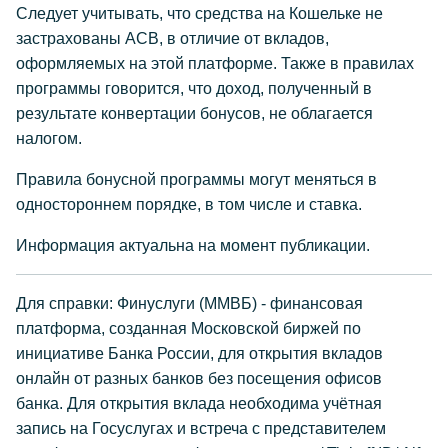
Следует учитывать, что средства на Кошельке не
застрахованы АСВ, в отличие от вкладов,
оформляемых на этой платформе. Также в правилах
программы говорится, что доход, полученный в
результате конвертации бонусов, не облагается
налогом.
Правила бонусной программы могут меняться в
одностороннем порядке, в том числе и ставка.
Информация актуальна на момент публикации.
Для справки: Финуслуги (ММВБ) - финансовая
платформа, созданная Московской биржей по
инициативе Банка России, для открытия вкладов
онлайн от разных банков без посещения офисов
банка. Для открытия вклада необходима учётная
запись на Госуслугах и встреча с представителем