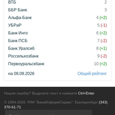
ВТБ
2
ББР Банк
3
Альфа-Банк
4
(+2)
УБРиР
5
(-1)
Банк Инго
6
(+2)
Банк ПСБ
7
(-2)
Банк Уралсиб
8
(+1)
Россельхозбанк
9
(-2)
Первоуральскбанк
10
(+2)
на 08.08.2026
Общий рейтинг
Нашли ошибку? Выделите текст и нажмите
Ctrl+Enter
© 1994-2026.
РИА "БанкИнформСервис". Екатеринбург
(343)
370-61-71