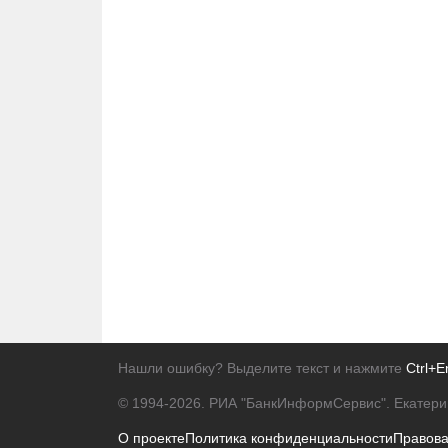
Нашли ошибку? Выделите текст и нажмите
Ctrl+E
© 1994-2026.
РИА "БанкИнформСервис". Екатери
О проекте
Политика конфиденциальности
Правов