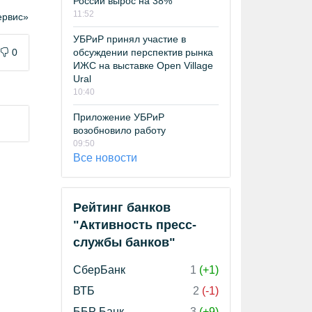
России вырос на 38%
11:52
рвис»
УБРиР принял участие в
0
обсуждении перспектив рынка
ИЖС на выставке Open Village
Ural
10:40
Приложение УБРиР
возобновило работу
09:50
Все новости
Рейтинг банков
"Активность пресс-
службы банков"
СберБанк
1
(+1)
ВТБ
2
(-1)
ББР Банк
3
(+9)