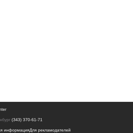
nter
нбург
(343) 370-61-71
ая информация
Для рекламодателей