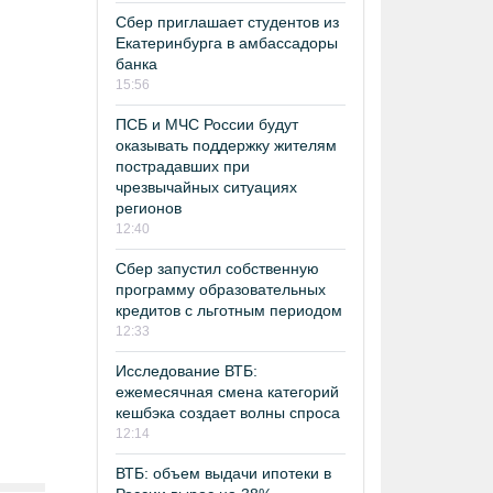
Сбер приглашает студентов из
Екатеринбурга в амбассадоры
банка
15:56
ПСБ и МЧС России будут
оказывать поддержку жителям
пострадавших при
чрезвычайных ситуациях
регионов
12:40
Сбер запустил собственную
программу образовательных
кредитов с льготным периодом
12:33
Исследование ВТБ:
ежемесячная смена категорий
кешбэка создает волны спроса
12:14
ВТБ: объем выдачи ипотеки в