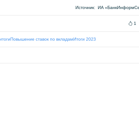
Источник:
ИА «БанкИнформСе
1
итоги
Повышение ставок по вкладам
Итоги 2023