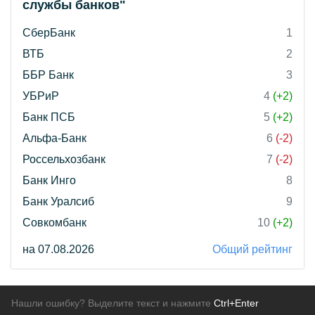
службы банков"
СберБанк
1
ВТБ
2
ББР Банк
3
УБРиР
4
(+2)
Банк ПСБ
5
(+2)
Альфа-Банк
6
(-2)
Россельхозбанк
7
(-2)
Банк Инго
8
Банк Уралсиб
9
Совкомбанк
10
(+2)
на 07.08.2026
Общий рейтинг
Нашли ошибку? Выделите текст и нажмите
Ctrl+Enter