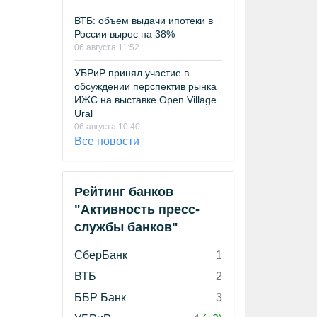
ВТБ: объем выдачи ипотеки в
России вырос на 38%
06 августа 11:52
УБРиР принял участие в
обсуждении перспектив рынка
ИЖС на выставке Open Village
Ural
06 августа 10:40
Все новости
Рейтинг банков
"Активность пресс-
службы банков"
СберБанк
1
ВТБ
2
ББР Банк
3