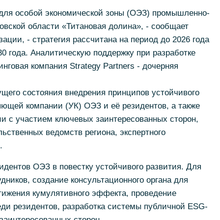
для особой экономической зоны (ОЭЗ) промышленно-
овской области «Титановая долина», - сообщает
ации, - стратегия рассчитана на период до 2026 года
0 года. Аналитическую поддержку при разработке
говая компания Strategy Partners - дочерняя
ущего состояния внедрения принципов устойчивого
ющей компании (УК) ОЭЗ и её резидентов, а также
ии с участием ключевых заинтересованных сторон,
ьственных ведомств региона, экспертного
.
зидентов ОЭЗ в повестку устойчивого развития. Для
удников, создание консультационного органа для
тижения кумулятивного эффекта, проведение
еди резидентов, разработка системы публичной ESG-
заинтересованных сторон.