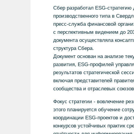
Сбер разработал ESG-стратегию 
производственного типа в Свердл
пресс-служба финансовой организ
с перспективным видением до 203
документа осуществляла консалтин
структура Сбера.
Документ основан на анализе тек
развития, ESG-профилей управля
результатов стратегической сесс
включая представителей правител
сообщества и отраслевых союзов
Фокус стратегии - вовлечение ре
этого планируется обучение сотр
координации ESG-проектов и дос
конкурсов устойчивых практик ср
отчётности для информирования 