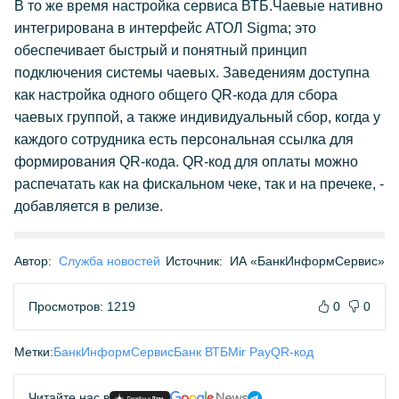
В то же время настройка сервиса ВТБ.Чаевые нативно
интегрирована в интерфейс АТОЛ Sigma; это
обеспечивает быстрый и понятный принцип
подключения системы чаевых. Заведениям доступна
как настройка одного общего QR-кода для сбора
чаевых группой, а также индивидуальный сбор, когда у
каждого сотрудника есть персональная ссылка для
формирования QR-кода. QR-код для оплаты можно
распечатать как на фискальном чеке, так и на пречеке, -
добавляется в релизе.
Автор:
Служба новостей
Источник:
ИА «БанкИнформСервис»
Просмотров: 1219
0
0
Метки:
БанкИнформСервис
Банк ВТБ
Mir Pay
QR-код
Читайте нас в