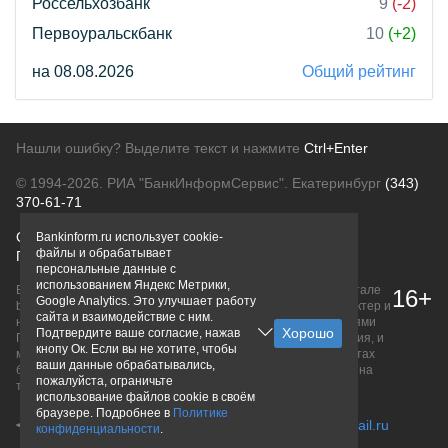
Россельхозбанк
9
(-2)
Первоуральскбанк
10
(+2)
на 08.08.2026
Общий рейтинг
Нашли ошибку? Выделите текст и нажмите
Ctrl+Enter
© 1994-2026.
РИА "БанкИнформСервис". Екатеринбург
(343)
370-61-71
О проекте
Политика конфиденциальности
Bankinform.ru использует cookie-
файлы и обрабатывает
Правовая информация
Для рекламодателей
персональные данные с
использованием Яндекс Метрики,
Вся информация о продуктах банков, размещенная на портале
16+
Google Analytics. Это улучшает работу
bankinform.ru, носит исключительно ознакомительный характер и
сайта и взаимодействие с ним.
не является публичной офертой, определяемой положениями
Подтвердите ваше согласие, нажав
ГК РФ. Информация не содержит точного и полного описания, и
кнопу Ок. Если вы не хотите, чтобы
может быть изменена. Конечные условия уточняйте на сайтах
ваши данные обрабатывались,
банков или при личном обращении. Исключительное право на
пожалуйста, ограничьте
товарные знаки принадлежит их правообладателям.
использование файлов cookie в своём
браузере. Подробнее в
Политике
конфиденциальности
.