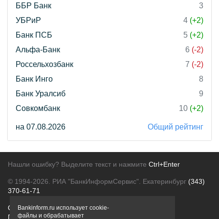
ББР Банк
3
УБРиР
4
(+2)
Банк ПСБ
5
(+2)
Альфа-Банк
6
(-2)
Россельхозбанк
7
(-2)
Банк Инго
8
Банк Уралсиб
9
Совкомбанк
10
(+2)
на 07.08.2026
Общий рейтинг
Нашли ошибку? Выделите текст и нажмите
Ctrl+Enter
© 1994-2026.
РИА "БанкИнформСервис". Екатеринбург
(343)
370-61-71
О проекте
Политика конфиденциальности
Bankinform.ru использует cookie-
файлы и обрабатывает
Правовая информация
Для рекламодателей