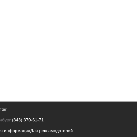
nter
нбург
(343) 370-61-71
ая информация
Для рекламодателей