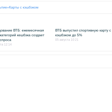
ытие»
Карты с кэшбэком
ование ВТБ: ежемесячная
ВТБ выпустил спортивную карту с
категорий кешбэка создает
кэшбэком до 5%
спроса
05 августа 10:21
ста 12:14