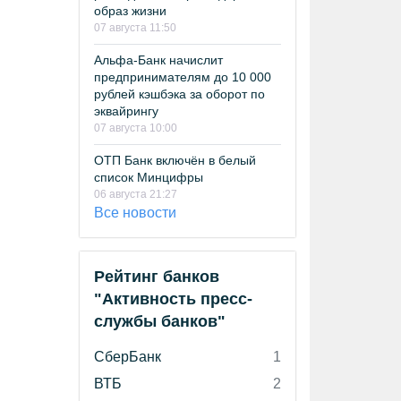
образ жизни
07 августа 11:50
Альфа-Банк начислит
предпринимателям до 10 000
рублей кэшбэка за оборот по
эквайрингу
07 августа 10:00
ОТП Банк включён в белый
список Минцифры
06 августа 21:27
Все новости
Рейтинг банков
"Активность пресс-
службы банков"
СберБанк
1
ВТБ
2