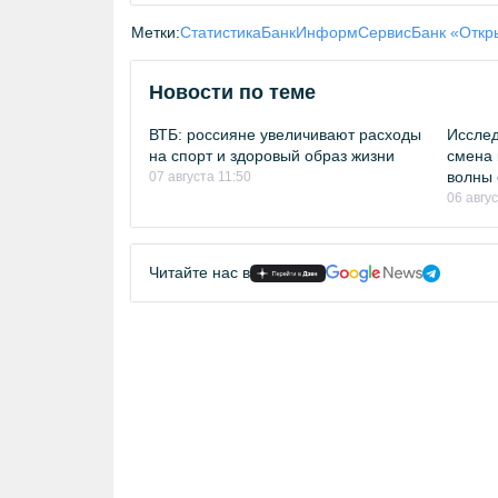
Метки:
Статистика
БанкИнформСервис
Банк «Откр
Новости по теме
ВТБ: россияне увеличивают расходы
Исслед
на спорт и здоровый образ жизни
смена 
волны 
07 августа 11:50
06 авгу
Читайте нас в