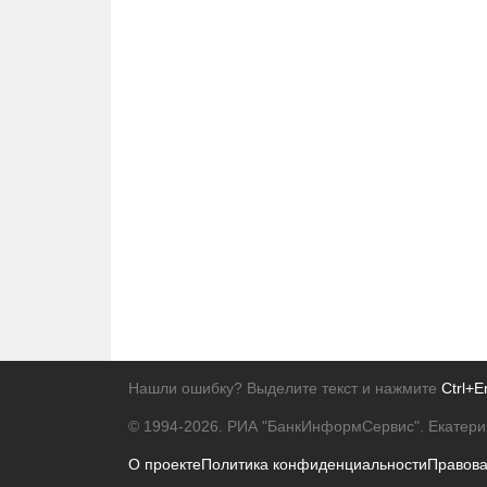
Нашли ошибку? Выделите текст и нажмите
Ctrl+E
© 1994-2026.
РИА "БанкИнформСервис". Екатери
О проекте
Политика конфиденциальности
Правов