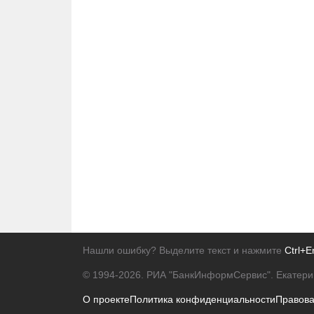
Нашли ошибку? Выделите текст и нажмите
Ctrl+E
© 1994-2026.
РИА "БанкИнформСервис". Екатери
О проекте
Политика конфиденциальности
Правов