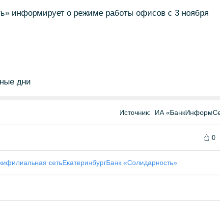
ь» информирует о режиме работы офисов с 3 ноября
дные дни
Источник:
ИА «БанкИнформСе
0
ки
филиальная сеть
Екатеринбург
Банк «Солидарность»