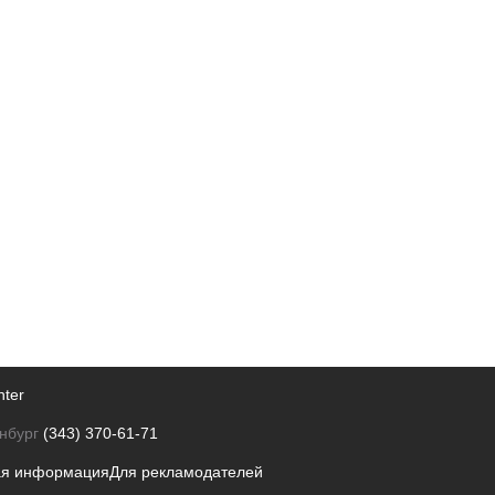
nter
нбург
(343) 370-61-71
ая информация
Для рекламодателей