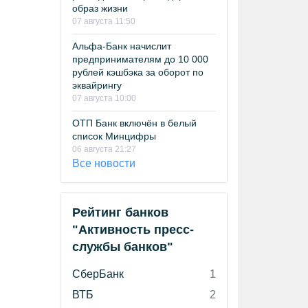
образ жизни
07 августа 11:50
Альфа-Банк начислит
предпринимателям до 10 000
рублей кэшбэка за оборот по
эквайрингу
07 августа 10:00
ОТП Банк включён в белый
список Минцифры
06 августа 21:27
Все новости
Рейтинг банков
"Активность пресс-
службы банков"
СберБанк
1
ВТБ
2