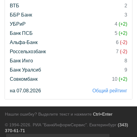
ВТБ
2
ББР Банк
3
УБРиР
4
(+2)
Банк ПСБ
5
(+2)
Альфа-Банк
6
(-2)
Россельхозбанк
7
(-2)
Банк Инго
8
Банк Уралсиб
9
Совкомбанк
10
(+2)
на 07.08.2026
Общий рейтинг
Нашли ошибку? Выделите текст и нажмите
Ctrl+Enter
© 1994-2026.
РИА "БанкИнформСервис". Екатеринбург
(343)
370-61-71