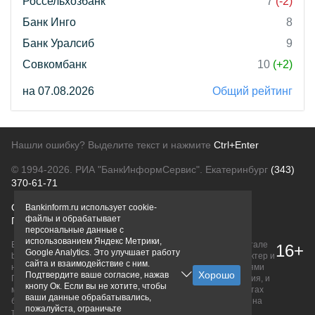
Россельхозбанк
7
(-2)
Банк Инго
8
Банк Уралсиб
9
Совкомбанк
10
(+2)
на 07.08.2026
Общий рейтинг
Нашли ошибку? Выделите текст и нажмите
Ctrl+Enter
© 1994-2026.
РИА "БанкИнформСервис". Екатеринбург
(343)
370-61-71
О проекте
Политика конфиденциальности
Bankinform.ru использует cookie-
файлы и обрабатывает
Правовая информация
Для рекламодателей
персональные данные с
использованием Яндекс Метрики,
Вся информация о продуктах банков, размещенная на портале
16+
Google Analytics. Это улучшает работу
bankinform.ru, носит исключительно ознакомительный характер и
сайта и взаимодействие с ним.
не является публичной офертой, определяемой положениями
Подтвердите ваше согласие, нажав
ГК РФ. Информация не содержит точного и полного описания, и
кнопу Ок. Если вы не хотите, чтобы
может быть изменена. Конечные условия уточняйте на сайтах
ваши данные обрабатывались,
банков или при личном обращении. Исключительное право на
пожалуйста, ограничьте
товарные знаки принадлежит их правообладателям.