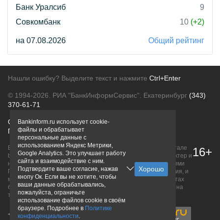
Банк Уралсиб
9
Совкомбанк
10
(+2)
на 07.08.2026
Общий рейтинг
Нашли ошибку? Выделите текст и нажмите
Ctrl+Enter
© 1994-2026.
РИА "БанкИнформСервис". Екатеринбург
(343)
370-61-71
О проекте
Политика конфиденциальности
Bankinform.ru использует cookie-
файлы и обрабатывает
Правовая информация
Для рекламодателей
персональные данные с
использованием Яндекс Метрики,
Вся информация о продуктах банков, размещенная на портале
16+
Google Analytics. Это улучшает работу
bankinform.ru, носит исключительно ознакомительный характер и
сайта и взаимодействие с ним.
не является публичной офертой, определяемой положениями
Подтвердите ваше согласие, нажав
ГК РФ. Информация не содержит точного и полного описания, и
кнопу Ок. Если вы не хотите, чтобы
может быть изменена. Конечные условия уточняйте на сайтах
ваши данные обрабатывались,
банков или при личном обращении. Исключительное право на
пожалуйста, ограничьте
товарные знаки принадлежит их правообладателям.
использование файлов cookie в своём
браузере. Подробнее в
Политике
конфиденциальности
.