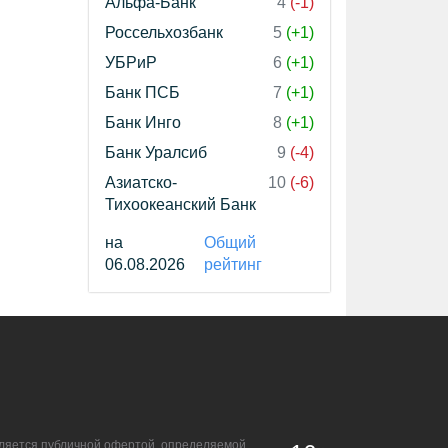
Альфа-Банк
4
(-1)
Россельхозбанк
5
(+1)
УБРиР
6
(+1)
Банк ПСБ
7
(+1)
Банк Инго
8
(+1)
Банк Уралсиб
9
(-4)
Азиатско-
10
(-6)
Тихоокеанский Банк
на
Общий
06.08.2026
рейтинг
является публичной офертой, определяемой