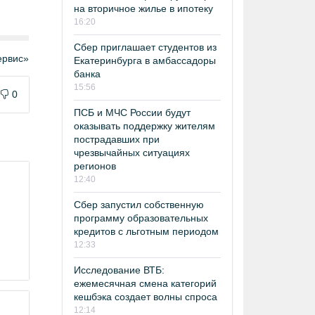
на вторичное жилье в ипотеку
16:20
Сбер приглашает студентов из
рвис»
Екатеринбурга в амбассадоры
банка
15:56
0
ПСБ и МЧС России будут
оказывать поддержку жителям
пострадавших при
чрезвычайных ситуациях
регионов
12:40
Сбер запустил собственную
программу образовательных
кредитов с льготным периодом
12:33
Исследование ВТБ:
ежемесячная смена категорий
кешбэка создает волны спроса
12:14