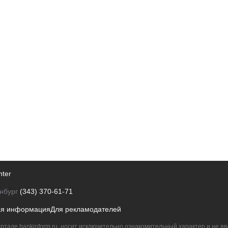
nter
нбург
(343) 370-61-71
ая информация
Для рекламодателей
ртале bankinform.ru, носит исключительно ознакомительный характер и не 