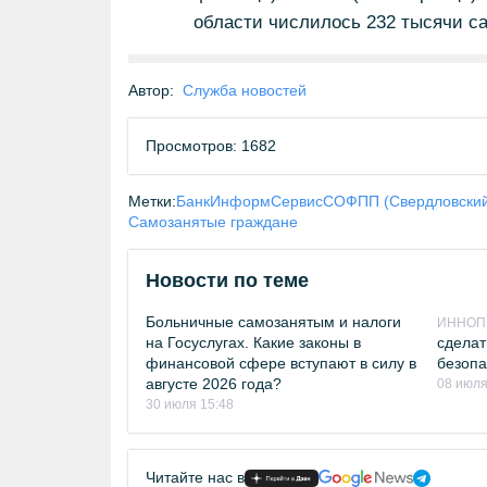
области числилось 232 тысячи с
Автор:
Служба новостей
Просмотров: 1682
Метки:
БанкИнформСервис
СОФПП (Свердловский
Самозанятые граждане
Новости по теме
Больничные самозанятым и налоги
ИННОП
на Госуслугах. Какие законы в
сделат
финансовой сфере вступают в силу в
безопа
августе 2026 года?
08 июля
30 июля 15:48
Читайте нас в