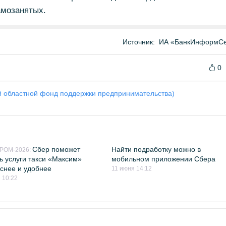
амозанятых.
Источник:
ИА «БанкИнформСе
0
 областной фонд поддержки предпринимательства)
Сбер поможет
Найти подработку можно в
РОМ-2026:
ь услуги такси «Максим»
мобильном приложении Сбера
снее и удобнее
11 июня 14:12
 10:22