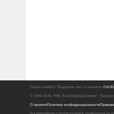
Нашли ошибку? Выделите текст и нажмите
Ctrl+E
© 1994-2026.
РИА "БанкИнформСервис". Екатери
О проекте
Политика конфиденциальности
Правов
Вся информация о продуктах банков, размещенная на по