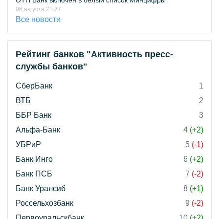
ОТП Банк включён в белый список Минцифры
06 августа 21:27
Все новости
Рейтинг банков "Активность пресс-
службы банков"
СберБанк
1
ВТБ
2
ББР Банк
3
Альфа-Банк
4
(+2)
УБРиР
5
(-1)
Банк Инго
6
(+2)
Банк ПСБ
7
(-2)
Банк Уралсиб
8
(+1)
Россельхозбанк
9
(-2)
Первоуральскбанк
10
(+2)