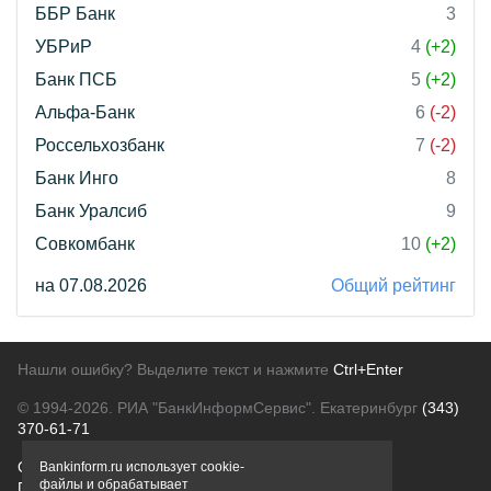
ББР Банк
3
УБРиР
4
(+2)
Банк ПСБ
5
(+2)
Альфа-Банк
6
(-2)
Россельхозбанк
7
(-2)
Банк Инго
8
Банк Уралсиб
9
Совкомбанк
10
(+2)
на 07.08.2026
Общий рейтинг
Нашли ошибку? Выделите текст и нажмите
Ctrl+Enter
© 1994-2026.
РИА "БанкИнформСервис". Екатеринбург
(343)
370-61-71
О проекте
Политика конфиденциальности
Bankinform.ru использует cookie-
файлы и обрабатывает
Правовая информация
Для рекламодателей