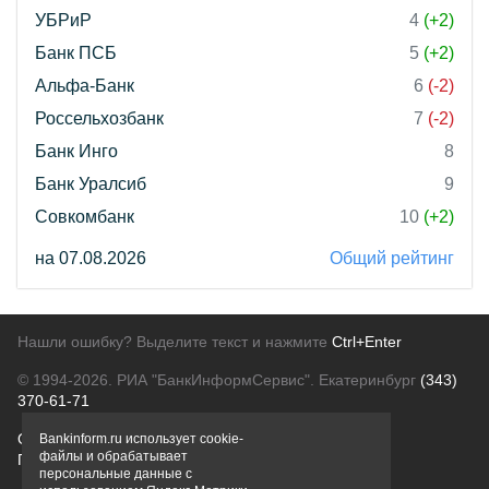
УБРиР
4
(+2)
Банк ПСБ
5
(+2)
Альфа-Банк
6
(-2)
Россельхозбанк
7
(-2)
Банк Инго
8
Банк Уралсиб
9
Совкомбанк
10
(+2)
на 07.08.2026
Общий рейтинг
Нашли ошибку? Выделите текст и нажмите
Ctrl+Enter
© 1994-2026.
РИА "БанкИнформСервис". Екатеринбург
(343)
370-61-71
О проекте
Политика конфиденциальности
Bankinform.ru использует cookie-
файлы и обрабатывает
Правовая информация
Для рекламодателей
персональные данные с