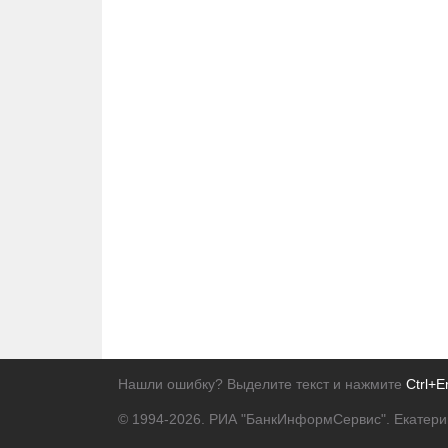
Нашли ошибку? Выделите текст и нажмите
Ctrl+E
© 1994-2026.
РИА "БанкИнформСервис". Екатери