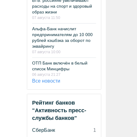
ВТБ: россияне увеличивают
расходы на спорт и здоровый
образ жизни
07 августа 11:50
Альфа-Банк начислит
предпринимателям до 10 000
рублей кэшбэка за оборот по
эквайрингу
07 августа 10:00
ОТП Банк включён в белый
список Минцифры
06 августа 21:27
Все новости
Рейтинг банков
"Активность пресс-
службы банков"
СберБанк
1