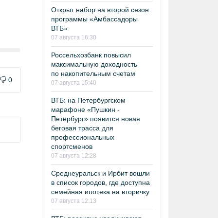
Открыт набор на второй сезон
программы «Амбассадоры
ВТБ»
07 августа 16:30
Россельхозбанк повысил
максимальную доходность
по накопительным счетам
0
07 августа 15:40
ВТБ: на Петербургском
марафоне «Пушкин -
Петербург» появится новая
беговая трасса для
профессиональных
спортсменов
07 августа 12:28
Среднеуральск и Ирбит вошли
в список городов, где доступна
семейная ипотека на вторичку
07 августа 12:13