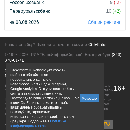
Россельхозбанк
9
(-2)
Первоуральскбанк
10
(+2)
на 08.08.2026
Общий рейтинг
Нашли ошибку? Выделите текст и нажмите
Ctrl+Enter
© 1994-2026.
РИА "БанкИнформСервис". Екатеринбург
(343)
370-61-71
О проекте
Политика конфиденциальности
Bankinform.ru использует cookie-
файлы и обрабатывает
Правовая информация
Для рекламодателей
персональные данные с
использованием Яндекс Метрики,
Вся информация о продуктах банков, размещенная на портале
16+
Google Analytics. Это улучшает работу
bankinform.ru, носит исключительно ознакомительный характер и
сайта и взаимодействие с ним.
не является публичной офертой, определяемой положениями
Подтвердите ваше согласие, нажав
ГК РФ. Информация не содержит точного и полного описания, и
кнопу Ок. Если вы не хотите, чтобы
может быть изменена. Конечные условия уточняйте на сайтах
ваши данные обрабатывались,
банков или при личном обращении. Исключительное право на
пожалуйста, ограничьте
товарные знаки принадлежит их правообладателям.
использование файлов cookie в своём
браузере. Подробнее в
Политике
конфиденциальности
.