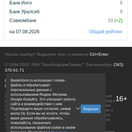
Банк Инго
8
Банк Уралсиб
9
Совкомбанк
10
(+2)
на 07.08.2026
Общий рейтинг
Нашли ошибку? Выделите текст и нажмите
Ctrl+Enter
© 1994-2026.
РИА "БанкИнформСервис". Екатеринбург
(343)
370-61-71
О проекте
Политика конфиденциальности
Bankinform.ru использует cookie-
файлы и обрабатывает
Правовая информация
Для рекламодателей
персональные данные с
использованием Яндекс Метрики,
Вся информация о продуктах банков, размещенная на портале
16+
Google Analytics. Это улучшает работу
bankinform.ru, носит исключительно ознакомительный характер и
сайта и взаимодействие с ним.
не является публичной офертой, определяемой положениями
Подтвердите ваше согласие, нажав
ГК РФ. Информация не содержит точного и полного описания, и
кнопу Ок. Если вы не хотите, чтобы
может быть изменена. Конечные условия уточняйте на сайтах
ваши данные обрабатывались,
банков или при личном обращении. Исключительное право на
пожалуйста, ограничьте
товарные знаки принадлежит их правообладателям.
использование файлов cookie в своём