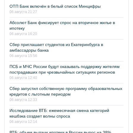
ОТП Банк включён в белый список Минцифры
06 августа 21:27
Абсолют Банк фиксирует спрос на вторичное жилье в
ипотеку
06 августа 16:20
Сбер приглашает студентов из Екатеринбурга в
амбассадоры банка
06 августа 15:56
ПСБ и МЧС России будут оказывать поддержку жителям
пострадавших при чрезвычайных ситуациях регионов
06 августа 12:40
Сбер запустил собственную программу образовательных
кредитов с льготным периодом
06 августа 12:33
Исследование ВТБ: ежемесячная смена категорий
кешбэка создает волны спроса
06 августа 12:14
ВТБ: объем выдачи ипотеки в России вырос на 38%