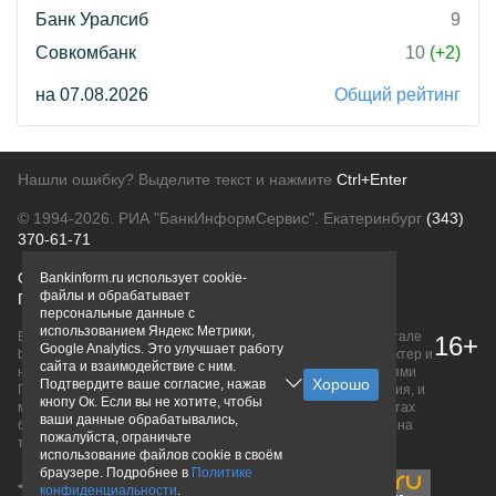
Банк Уралсиб
9
Совкомбанк
10
(+2)
на 07.08.2026
Общий рейтинг
Нашли ошибку? Выделите текст и нажмите
Ctrl+Enter
© 1994-2026.
РИА "БанкИнформСервис". Екатеринбург
(343)
370-61-71
О проекте
Политика конфиденциальности
Bankinform.ru использует cookie-
файлы и обрабатывает
Правовая информация
Для рекламодателей
персональные данные с
использованием Яндекс Метрики,
Вся информация о продуктах банков, размещенная на портале
16+
Google Analytics. Это улучшает работу
bankinform.ru, носит исключительно ознакомительный характер и
сайта и взаимодействие с ним.
не является публичной офертой, определяемой положениями
Подтвердите ваше согласие, нажав
ГК РФ. Информация не содержит точного и полного описания, и
кнопу Ок. Если вы не хотите, чтобы
может быть изменена. Конечные условия уточняйте на сайтах
ваши данные обрабатывались,
банков или при личном обращении. Исключительное право на
пожалуйста, ограничьте
товарные знаки принадлежит их правообладателям.
использование файлов cookie в своём
браузере. Подробнее в
Политике
конфиденциальности
.