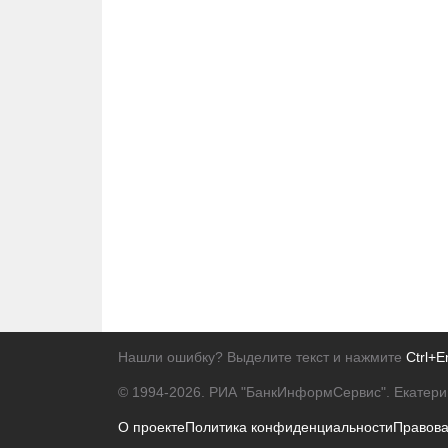
Нашли ошибку? Выделите текст и нажмите
Ctrl+E
© 1994-2026.
РИА "БанкИнформСервис". Екатери
О проекте
Политика конфиденциальности
Правов