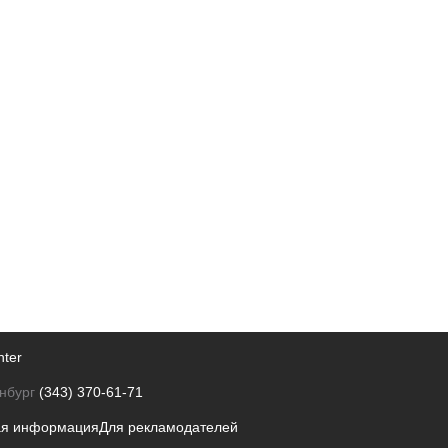
nter
нбург
(343) 370-61-71
ая информация
Для рекламодателей