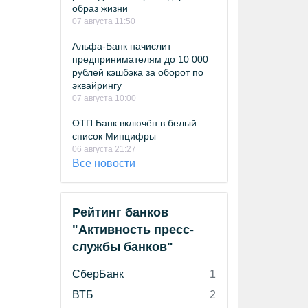
образ жизни
07 августа 11:50
Альфа-Банк начислит
предпринимателям до 10 000
рублей кэшбэка за оборот по
эквайрингу
07 августа 10:00
ОТП Банк включён в белый
список Минцифры
06 августа 21:27
Все новости
Рейтинг банков
"Активность пресс-
службы банков"
СберБанк
1
ВТБ
2