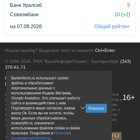
Банк Уралсиб
9
Совкомбанк
10
(+2)
на 07.08.2026
Общий рейтинг
Нашли ошибку? Выделите текст и нажмите
Ctrl+Enter
© 1994-2026.
РИА "БанкИнформСервис". Екатеринбург
(343)
370-61-71
О проекте
Политика конфиденциальности
Bankinform.ru использует cookie-
файлы и обрабатывает
Правовая информация
Для рекламодателей
персональные данные с
использованием Яндекс Метрики,
Вся информация о продуктах банков, размещенная на портале
16+
Google Analytics. Это улучшает работу
bankinform.ru, носит исключительно ознакомительный характер и
сайта и взаимодействие с ним.
не является публичной офертой, определяемой положениями
Подтвердите ваше согласие, нажав
ГК РФ. Информация не содержит точного и полного описания, и
кнопу Ок. Если вы не хотите, чтобы
может быть изменена. Конечные условия уточняйте на сайтах
ваши данные обрабатывались,
банков или при личном обращении. Исключительное право на
пожалуйста, ограничьте
товарные знаки принадлежит их правообладателям.
использование файлов cookie в своём
браузере. Подробнее в
Политике
конфиденциальности
.