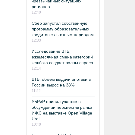
чрезвычайных ситуациях
регионов
12:40
Сбер запустил собственную
программу образовательных
кредитов с льготным периодом
12:33
Исследование ВТБ:
ежемесячная смена категорий
кешбэка создает волны спроса
12:14
ВТБ: объем выдачи ипотеки в
России вырос на 38%
11:52
УБРиР принял участие в
обсуждении перспектив рынка
ИЖС на выставке Open Village
Ural
10:40