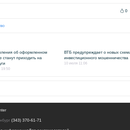
0
во
мления об оформленном
ВТБ предупреждает о новых схем
е станут приходить на
инвестиционного мошенничества
уги
10 июля 11:06
 19:50
nter
нбург
(343) 370-61-71