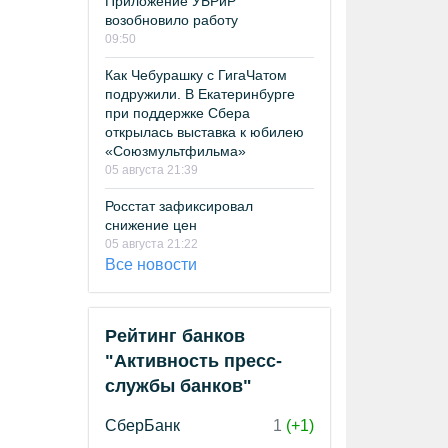
Приложение УБРиР
возобновило работу
09:50
Как Чебурашку с ГигаЧатом
подружили. В Екатеринбурге
при поддержке Сбера
открылась выставка к юбилею
«Союзмультфильма»
05 августа 21:39
Росстат зафиксировал
снижение цен
05 августа 21:22
Все новости
Рейтинг банков
"Активность пресс-
службы банков"
СберБанк
1
(+1)