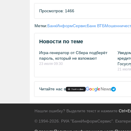
Просмотров: 1466
Метки:
БанкИнформСервис
Банк ВТБ
Мошенничест
Новости по теме
Игра-генератор от Сбера подберёт
Уведо
пароль, который не взломают
кредит
Госусл
23 июля 09:30
21 июля
Читайте нас в
Нашли ошибку? Выделите текст и нажмите
Ctrl+E
© 1994-2026.
РИА "БанкИнформСервис". Екатери