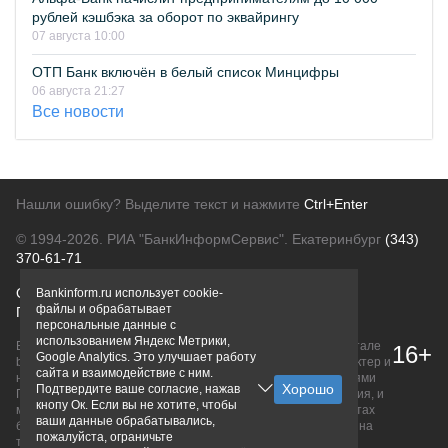
рублей кэшбэка за оборот по эквайрингу
07 августа 10:00
ОТП Банк включён в белый список Минцифры
06 августа 21:27
Все новости
Нашли ошибку? Выделите текст и нажмите
Ctrl+Enter
© 1994-2026.
РИА "БанкИнформСервис". Екатеринбург
(343)
370-61-71
О проекте
Политика конфиденциальности
Bankinform.ru использует cookie-
файлы и обрабатывает
Правовая информация
Для рекламодателей
персональные данные с
использованием Яндекс Метрики,
Вся информация о продуктах банков, размещенная на портале
16+
Google Analytics. Это улучшает работу
bankinform.ru, носит исключительно ознакомительный характер и
сайта и взаимодействие с ним.
не является публичной офертой, определяемой положениями
Подтвердите ваше согласие, нажав
ГК РФ. Информация не содержит точного и полного описания, и
кнопу Ок. Если вы не хотите, чтобы
может быть изменена. Конечные условия уточняйте на сайтах
ваши данные обрабатывались,
банков или при личном обращении. Исключительное право на
пожалуйста, ограничьте
товарные знаки принадлежит их правообладателям.