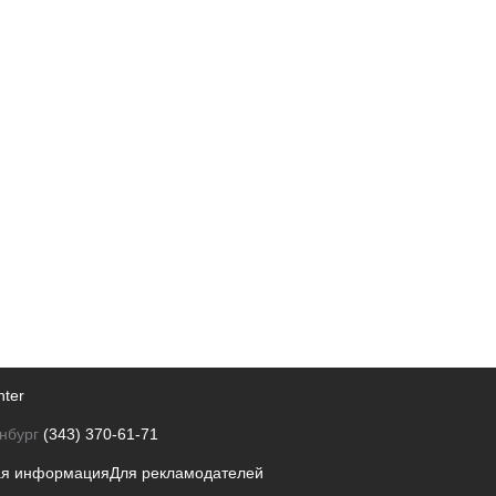
nter
нбург
(343) 370-61-71
ая информация
Для рекламодателей