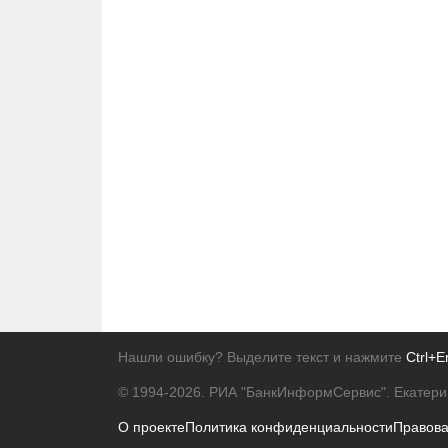
Нашли ошибку? Выделите текст и нажмите
Ctrl+E
© 1994-2026.
РИА "БанкИнформСервис". Екатери
О проекте
Политика конфиденциальности
Правов