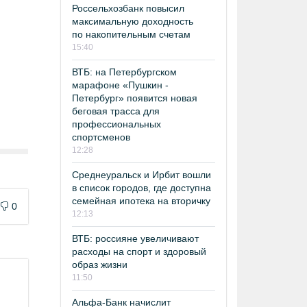
Россельхозбанк повысил
максимальную доходность
по накопительным счетам
15:40
ВТБ: на Петербургском
марафоне «Пушкин -
Петербург» появится новая
беговая трасса для
профессиональных
спортсменов
12:28
Среднеуральск и Ирбит вошли
в список городов, где доступна
семейная ипотека на вторичку
0
12:13
ВТБ: россияне увеличивают
расходы на спорт и здоровый
образ жизни
11:50
Альфа-Банк начислит