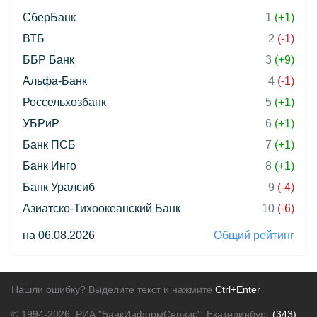
СберБанк
1
(+1)
ВТБ
2
(-1)
ББР Банк
3
(+9)
Альфа-Банк
4
(-1)
Россельхозбанк
5
(+1)
УБРиР
6
(+1)
Банк ПСБ
7
(+1)
Банк Инго
8
(+1)
Банк Уралсиб
9
(-4)
Азиатско-Тихоокеанский Банк
10
(-6)
на 06.08.2026
Общий рейтинг
Нашли ошибку? Выделите текст и нажмите
Ctrl+Enter
© 1994-2026.
РИА "БанкИнформСервис". Екатеринбург
(343)