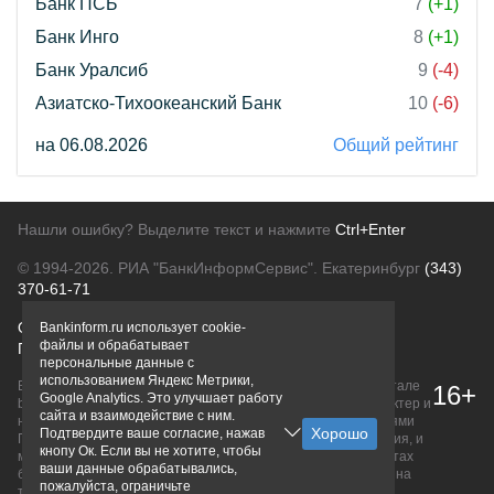
Банк ПСБ
7
(+1)
Банк Инго
8
(+1)
Банк Уралсиб
9
(-4)
Азиатско-Тихоокеанский Банк
10
(-6)
на 06.08.2026
Общий рейтинг
Нашли ошибку? Выделите текст и нажмите
Ctrl+Enter
© 1994-2026.
РИА "БанкИнформСервис". Екатеринбург
(343)
370-61-71
О проекте
Политика конфиденциальности
Bankinform.ru использует cookie-
файлы и обрабатывает
Правовая информация
Для рекламодателей
персональные данные с
использованием Яндекс Метрики,
Вся информация о продуктах банков, размещенная на портале
16+
Google Analytics. Это улучшает работу
bankinform.ru, носит исключительно ознакомительный характер и
сайта и взаимодействие с ним.
не является публичной офертой, определяемой положениями
Подтвердите ваше согласие, нажав
ГК РФ. Информация не содержит точного и полного описания, и
кнопу Ок. Если вы не хотите, чтобы
может быть изменена. Конечные условия уточняйте на сайтах
ваши данные обрабатывались,
банков или при личном обращении. Исключительное право на
пожалуйста, ограничьте
товарные знаки принадлежит их правообладателям.